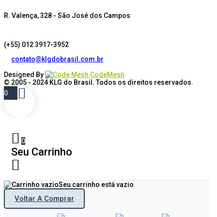
R. Valença, 328 - São José dos Campos
(+55) 012 3917-3952
contato@klgdobrasil.com.br
Designed By
CodeMesh
© 2005 - 2024
KLG do Brasil
. Todos os direitos reservados.
0
0
Seu Carrinho
Seu carrinho está vazio
Voltar A Comprar