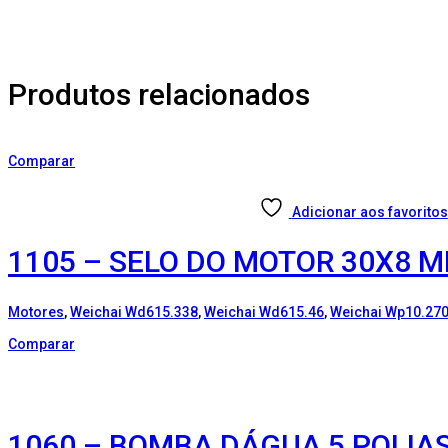
Produtos relacionados
Comparar
Adicionar aos favoritos
1105 – SELO DO MOTOR 30X8 M
Motores
,
Weichai Wd615.338
,
Weichai Wd615.46
,
Weichai Wp10.27
Comparar
1060 – BOMBA DÁGUA 5 POLIAS