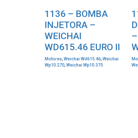
1136 – BOMBA
1
INJETORA –
D
WEICHAI
–
WD615.46 EURO II
W
Motores
,
Weichai Wd615.46
,
Weichai
Mo
Wp10.270
,
Weichai Wp10.375
We