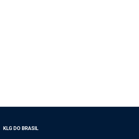
1136 – BOMBA INJETORA – WEICHAI WD615.46
EURO II
Motores
,
Weichai Wd615.46
,
Weichai Wp10.270
,
Weichai Wp10.375
KLG DO BRASIL