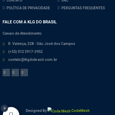
CONTATO
SAC
POLÍTICA DE PRIVACIDADE
PERGUNTAS FREQUENTES
FALE COM A KLG DO BRASIL
Canais de Atendimento
R. Valença, 328 - São José dos Campos
(+55) 012 3917-3952
contato@klgdobrasil.com.br
0
0
Designed By
CodeMesh