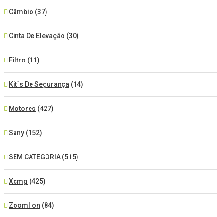
Câmbio
(37)
Cinta De Elevação
(30)
Filtro
(11)
Kit´s De Segurança
(14)
Motores
(427)
Sany
(152)
SEM CATEGORIA
(515)
Xcmg
(425)
Zoomlion
(84)