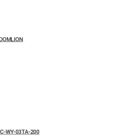
ZOOMLION
EC-WY-03TA-200