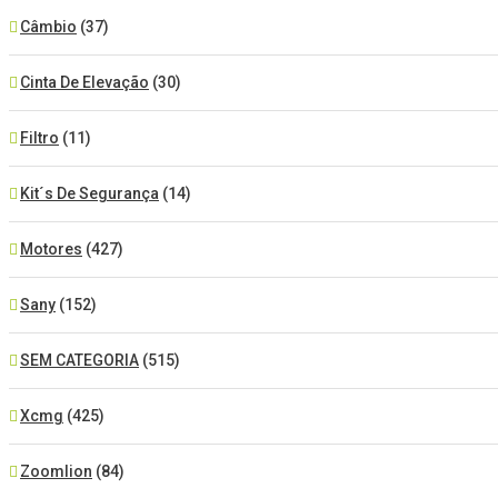
Câmbio
(37)
Cinta De Elevação
(30)
Filtro
(11)
Kit´s De Segurança
(14)
Motores
(427)
Sany
(152)
SEM CATEGORIA
(515)
Xcmg
(425)
Zoomlion
(84)