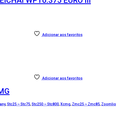
ICHAI WP10.375 EURO III
Adicionar aos favoritos
Adicionar aos favoritos
CMG
any
,
Stc25 ~ Stc75
,
Stc250 ~ Stc800
,
Xcmg
,
Zmc25 ~ Zmc85
,
Zoomlio