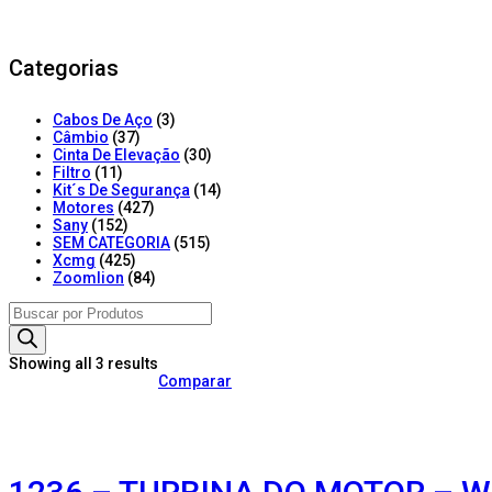
Categorias
Cabos De Aço
(3)
Câmbio
(37)
Cinta De Elevação
(30)
Filtro
(11)
Kit´s De Segurança
(14)
Motores
(427)
Sany
(152)
SEM CATEGORIA
(515)
Xcmg
(425)
Zoomlion
(84)
Products
search
Showing all 3 results
Comparar