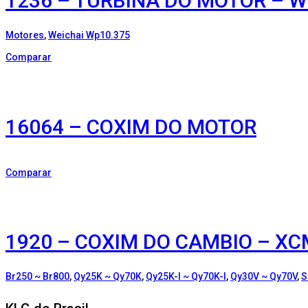
1236 – TURBINA DO MOTOR – WE
Motores
,
Weichai Wp10.375
Comparar
16064 – COXIM DO MOTOR
Comparar
1920 – COXIM DO CAMBIO – X
Br250 ~ Br800
,
Qy25K ~ Qy70K
,
Qy25K-I ~ Qy70K-I
,
Qy30V ~ Qy70V
,
S