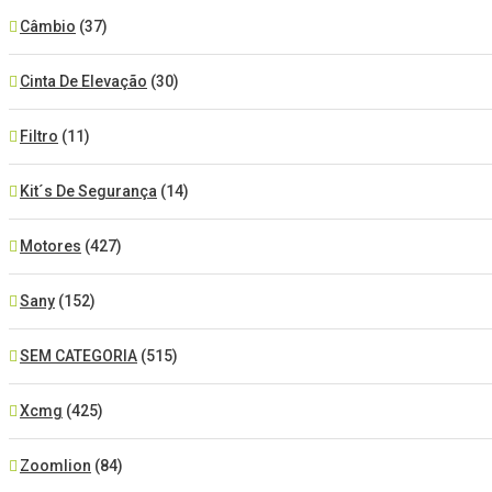
Câmbio
(37)
Cinta De Elevação
(30)
Filtro
(11)
Kit´s De Segurança
(14)
Motores
(427)
Sany
(152)
SEM CATEGORIA
(515)
Xcmg
(425)
Zoomlion
(84)