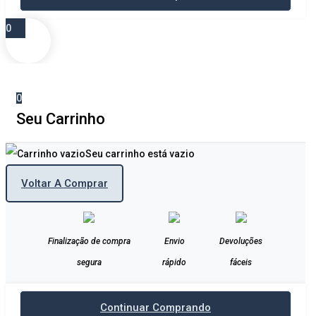
0
0
Seu Carrinho
Seu carrinho está vazio
Voltar A Comprar
Finalização de compra
Envio
Devoluções
segura
rápido
fáceis
Continuar Comprando