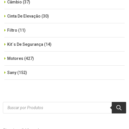
Câmbio
(37)
Cinta De Elevação
(30)
Filtro
(11)
Kit´s De Segurança
(14)
Motores
(427)
Sany
(152)
SEM CATEGORIA
(515)
Xcmg
(425)
Products
search
Zoomlion
(84)