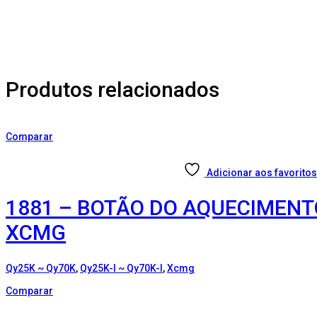
Produtos relacionados
Comparar
Adicionar aos favoritos
1881 – BOTÃO DO AQUECIMENT
XCMG
Qy25K ~ Qy70K
,
Qy25K-I ~ Qy70K-I
,
Xcmg
Comparar