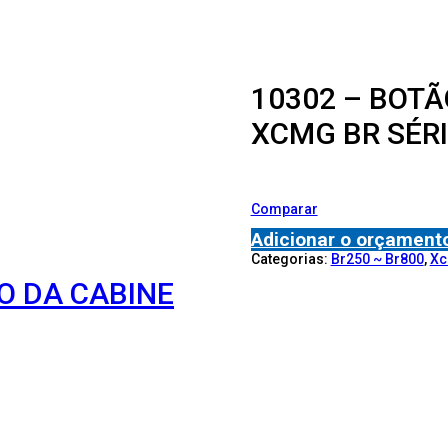
10302 – BOTÃ
XCMG BR SÉR
Comparar
Adicionar o orçament
Categorias:
Br250 ~ Br800
,
X
O DA CABINE