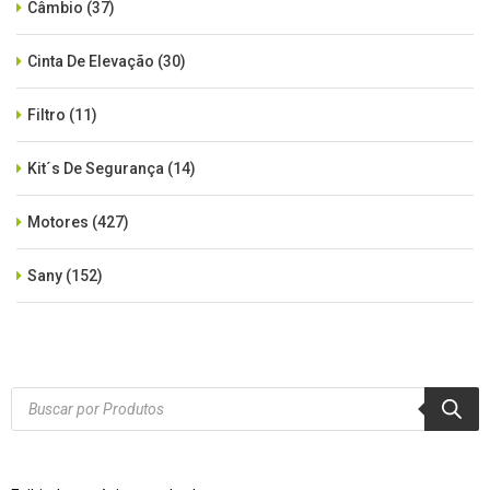
Câmbio
(37)
Cinta De Elevação
(30)
Filtro
(11)
Kit´s De Segurança
(14)
Motores
(427)
Sany
(152)
SEM CATEGORIA
(515)
Xcmg
(425)
Products
search
Zoomlion
(84)