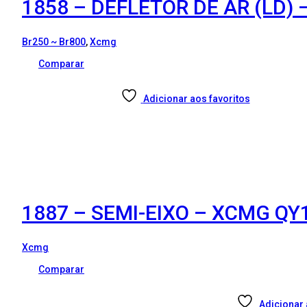
1858 – DEFLETOR DE AR (LD)
Br250 ~ Br800
,
Xcmg
Comparar
Adicionar aos favoritos
1887 – SEMI-EIXO – XCMG QY
Xcmg
Comparar
Adicionar 