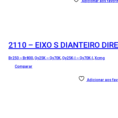
Adicionar aos favori
2110 – EIXO S DIANTEIRO DI
Br250 ~ Br800
,
Qy25K ~ Qy70K
,
Qy25K-I ~ Qy70K-I
,
Xcmg
Comparar
Adicionar aos fav