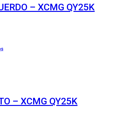
QUERDO – XCMG QY25K
os
EITO – XCMG QY25K