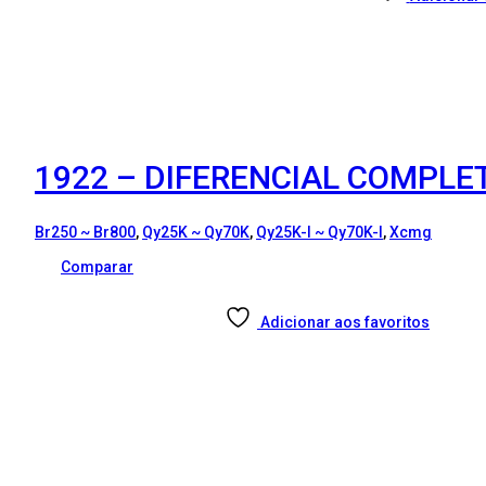
1922 – DIFERENCIAL COMPLET
Br250 ~ Br800
,
Qy25K ~ Qy70K
,
Qy25K-I ~ Qy70K-I
,
Xcmg
Comparar
Adicionar aos favoritos