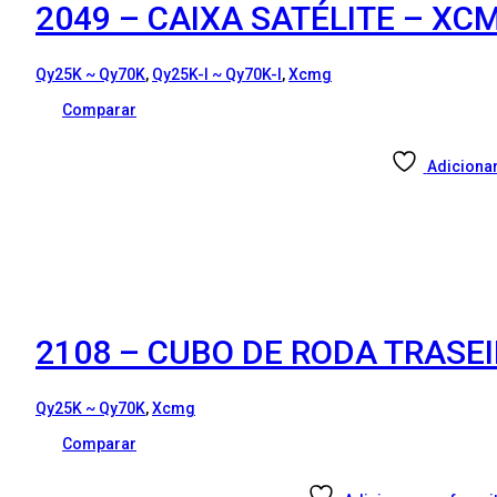
2049 – CAIXA SATÉLITE – XC
Qy25K ~ Qy70K
,
Qy25K-I ~ Qy70K-I
,
Xcmg
Comparar
Adicionar
2108 – CUBO DE RODA TRASE
Qy25K ~ Qy70K
,
Xcmg
Comparar