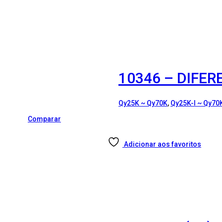
10346 – DIFER
Qy25K ~ Qy70K
,
Qy25K-I ~ Qy70K
Comparar
Adicionar aos favoritos