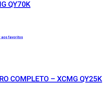
MG QY70K
 aos favoritos
IRO COMPLETO – XCMG QY25K