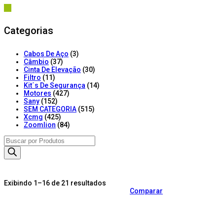
Categorias
Cabos De Aço
(3)
Câmbio
(37)
Cinta De Elevação
(30)
Filtro
(11)
Kit´s De Segurança
(14)
Motores
(427)
Sany
(152)
SEM CATEGORIA
(515)
Xcmg
(425)
Zoomlion
(84)
Products
search
Exibindo 1–16 de 21 resultados
Comparar