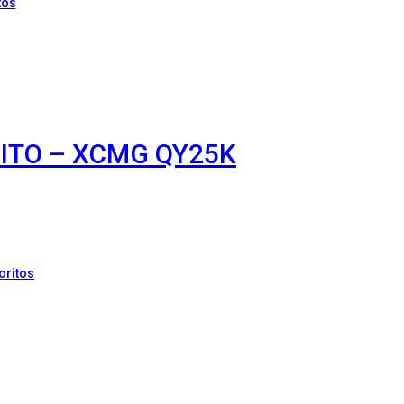
tos
REITO – XCMG QY25K
oritos