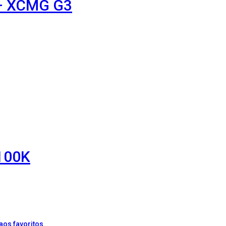
 – XCMG G3
100K
aos favoritos