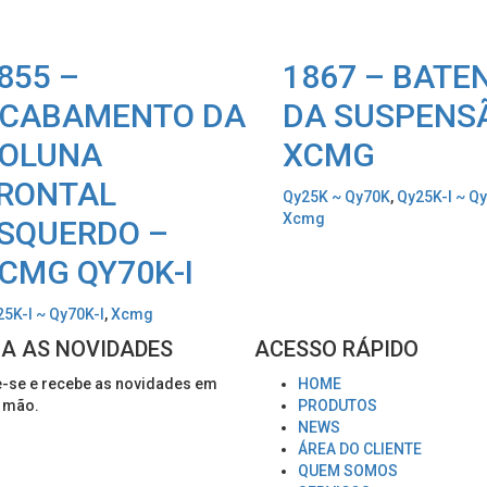
855 –
1867 – BATE
CABAMENTO DA
DA SUSPENS
OLUNA
XCMG
RONTAL
Qy25K ~ Qy70K
,
Qy25K-I ~ Qy
Xcmg
SQUERDO –
CMG QY70K-I
5K-I ~ Qy70K-I
,
Xcmg
A AS NOVIDADES
ACESSO RÁPIDO
-se e recebe as novidades em
HOME
 mão.
PRODUTOS
NEWS
ÁREA DO CLIENTE
QUEM SOMOS