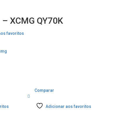
E – XCMG QY70K
aos favoritos
cmg
Comparar
ritos
Adicionar aos favoritos