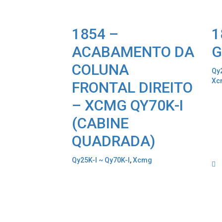
1854 –
1
ACABAMENTO DA
G
COLUNA
Qy
Xc
FRONTAL DIREITO
– XCMG QY70K-I
(CABINE
QUADRADA)
Qy25K-I ~ Qy70K-I
,
Xcmg