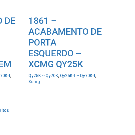
O DE
1861 –
ACABAMENTO DE
PORTA
ESQUERDO –
GEM
XCMG QY25K
70K-I
,
Qy25K ~ Qy70K
,
Qy25K-I ~ Qy70K-I
,
Xcmg
ritos