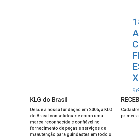
1
A
C
F
E
X
Qy2
KLG do Brasil
RECEB
Desde a nossa fundação em 2005, a KLG
Cadastre
do Brasil consolidou-se como uma
primeira
marca reconhecida e confiável no
fornecimento de peças e serviços de
manutenção para guindastes em todo o