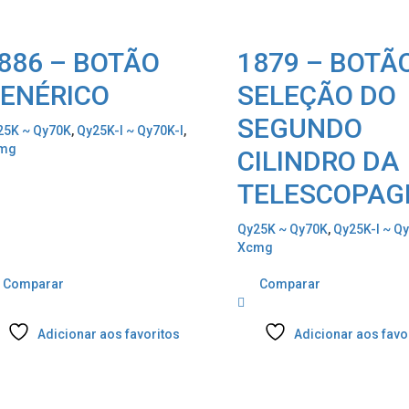
886 – BOTÃO
1879 – BOTÃ
ENÉRICO
SELEÇÃO DO
SEGUNDO
25K ~ Qy70K
,
Qy25K-I ~ Qy70K-I
,
mg
CILINDRO DA
TELESCOPA
Qy25K ~ Qy70K
,
Qy25K-I ~ Qy
Xcmg
Comparar
Comparar
Adicionar aos favoritos
Adicionar aos favo