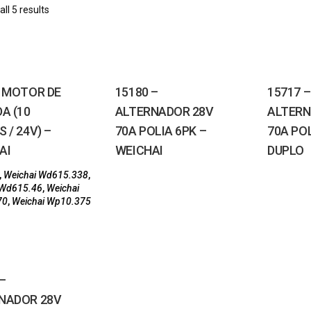
ll 5 results
– MOTOR DE
15180 –
15717 –
A (10
ALTERNADOR 28V
ALTERN
 / 24V) –
70A POLIA 6PK –
70A PO
AI
WEICHAI
DUPLO
,
Weichai Wd615.338
,
 Wd615.46
,
Weichai
70
,
Weichai Wp10.375
–
NADOR 28V