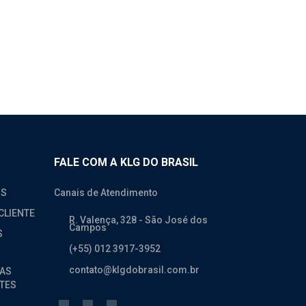
FALE COM A KLG DO BRASIL
OS
Canais de Atendimento
CLIENTE
R. Valença, 328 - São José dos
Campos
S
(+55) 012 3917-3952
contato@klgdobrasil.com.br
AS
TES