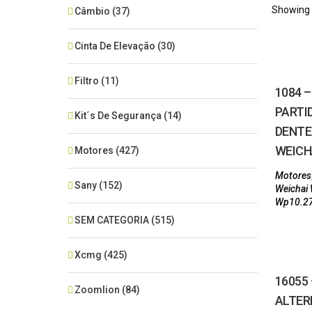
Showing a
Câmbio
(37)
Cinta De Elevação
(30)
Filtro
(11)
1084 
PARTID
Kit´s De Segurança
(14)
DENTES
WEICH
Motores
(427)
Motores
Sany
(152)
Weichai
Wp10.2
SEM CATEGORIA
(515)
Xcmg
(425)
16055 
Zoomlion
(84)
ALTER