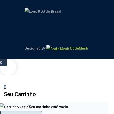
Designed By
CodeMesh
0
0
Seu Carrinho
Seu carrinho está vazio