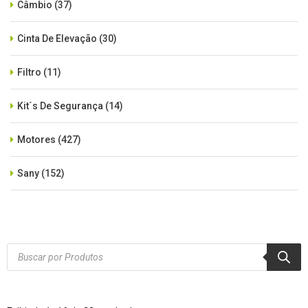
Câmbio
(37)
Cinta De Elevação
(30)
Filtro
(11)
Kit´s De Segurança
(14)
Motores
(427)
Sany
(152)
SEM CATEGORIA
(515)
Xcmg
(425)
Products
search
Zoomlion
(84)