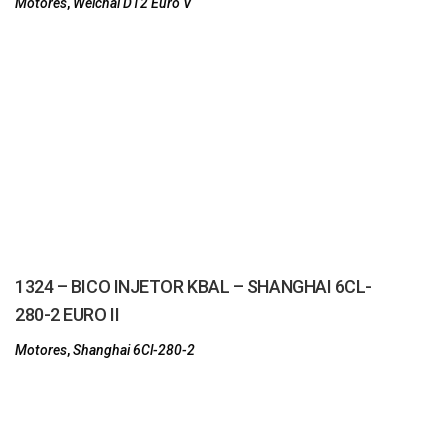
Motores
,
Weichai D12 Euro V
1324 – BICO INJETOR KBAL – SHANGHAI 6CL-
280-2 EURO II
Motores
,
Shanghai 6Cl-280-2