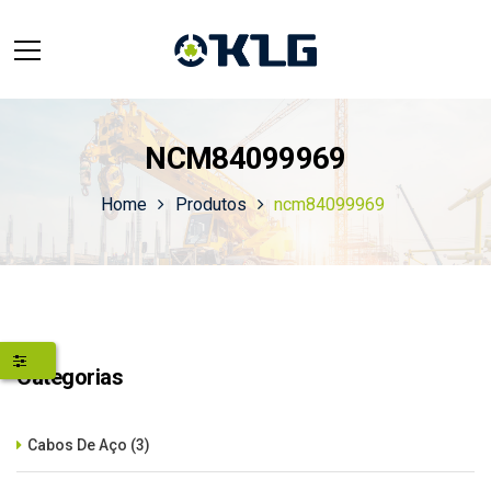
NCM84099969
Home
Produtos
ncm84099969
Categorias
Cabos De Aço
(3)