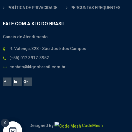
POLÍTICA DE PRIVACIDADE
PERGUNTAS FREQUENTES
FALE COM A KLG DO BRASIL
Canais de Atendimento
R. Valença, 328 - São José dos Campos
(+55) 012 3917-3952
contato@klgdobrasil.com.br
0
0
Designed By
CodeMesh