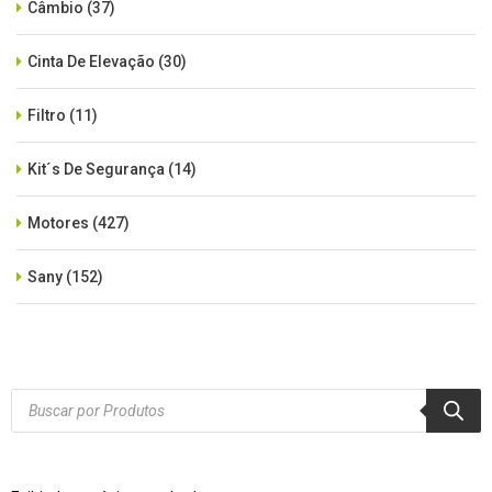
Câmbio
(37)
Cinta De Elevação
(30)
Filtro
(11)
Kit´s De Segurança
(14)
Motores
(427)
Sany
(152)
SEM CATEGORIA
(515)
Xcmg
(425)
Products
search
Zoomlion
(84)