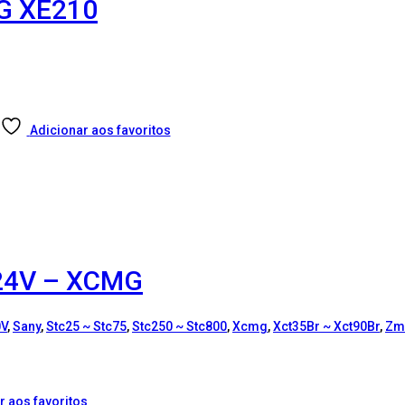
G XE210
Adicionar aos favoritos
24V – XCMG
0V
,
Sany
,
Stc25 ~ Stc75
,
Stc250 ~ Stc800
,
Xcmg
,
Xct35Br ~ Xct90Br
,
Zm
r aos favoritos