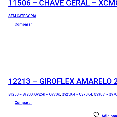
11506 – CHAVE GERAL – XCM
SEM CATEGORIA
Comparar
12213 – GIROFLEX AMARELO 
Br250 ~ Br800
,
Qy25K ~ Qy70K
,
Qy25K-I ~ Qy70K-I
,
Qy30V ~ Qy7
Comparar
Adiciona