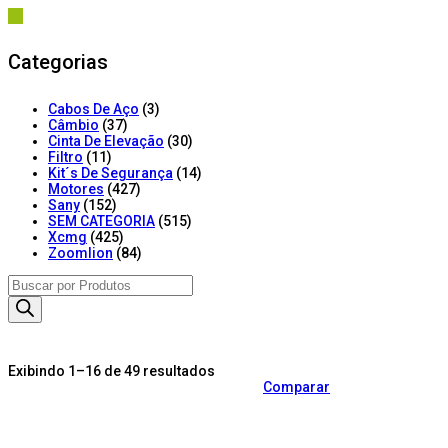
Categorias
Cabos De Aço
(3)
Câmbio
(37)
Cinta De Elevação
(30)
Filtro
(11)
Kit´s De Segurança
(14)
Motores
(427)
Sany
(152)
SEM CATEGORIA
(515)
Xcmg
(425)
Zoomlion
(84)
Products
search
Exibindo 1–16 de 49 resultados
Comparar