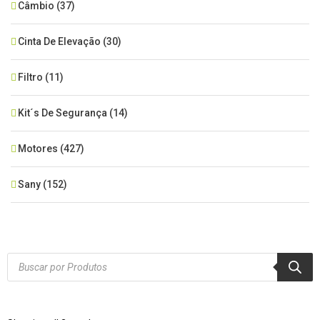
Câmbio
(37)
Cinta De Elevação
(30)
Filtro
(11)
Kit´s De Segurança
(14)
Motores
(427)
Sany
(152)
SEM CATEGORIA
(515)
Xcmg
(425)
Products
search
Zoomlion
(84)