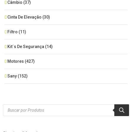
Câmbio
(37)
Cinta De Elevação
(30)
Filtro
(11)
Kit´s De Segurança
(14)
Motores
(427)
Sany
(152)
SEM CATEGORIA
(515)
Xcmg
(425)
Products
search
Zoomlion
(84)