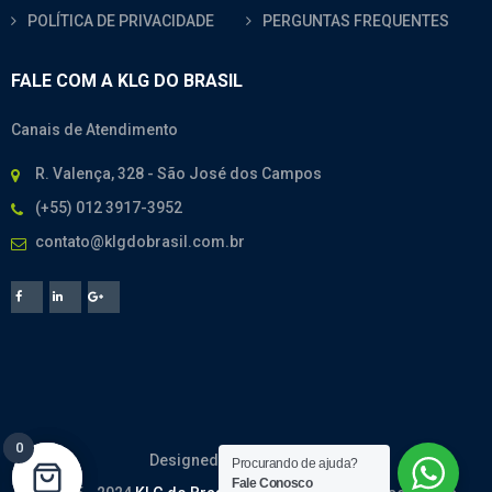
POLÍTICA DE PRIVACIDADE
PERGUNTAS FREQUENTES
FALE COM A KLG DO BRASIL
Canais de Atendimento
R. Valença, 328 - São José dos Campos
(+55) 012 3917-3952
contato@klgdobrasil.com.br
0
0
Designed By
CodeMesh
Procurando de ajuda?
Fale Conosco