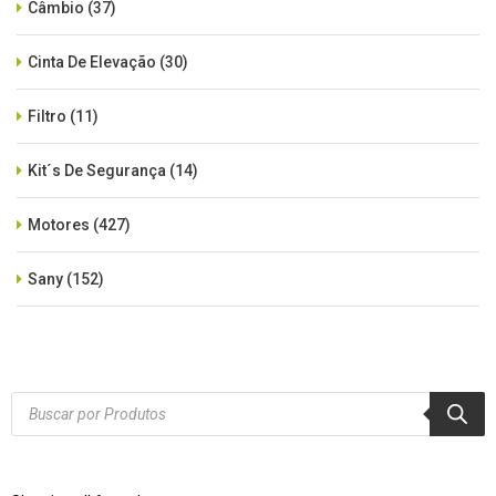
Câmbio
(37)
Cinta De Elevação
(30)
Filtro
(11)
Kit´s De Segurança
(14)
Motores
(427)
Sany
(152)
SEM CATEGORIA
(515)
Xcmg
(425)
Products
search
Zoomlion
(84)