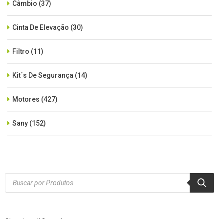
Câmbio
(37)
Cinta De Elevação
(30)
Filtro
(11)
Kit´s De Segurança
(14)
Motores
(427)
Sany
(152)
SEM CATEGORIA
(515)
Xcmg
(425)
Products
search
Zoomlion
(84)