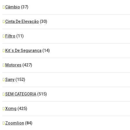
Câmbio
(37)
Cinta De Elevação
(30)
Filtro
(11)
Kit´s De Segurança
(14)
Motores
(427)
Sany
(152)
SEM CATEGORIA
(515)
Xcmg
(425)
Zoomlion
(84)