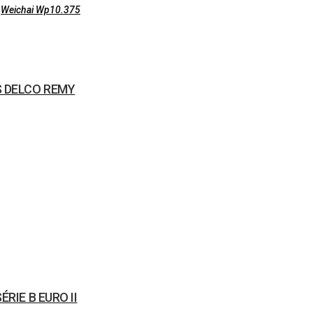
,
Weichai Wp10.375
S DELCO REMY
RIE B EURO II