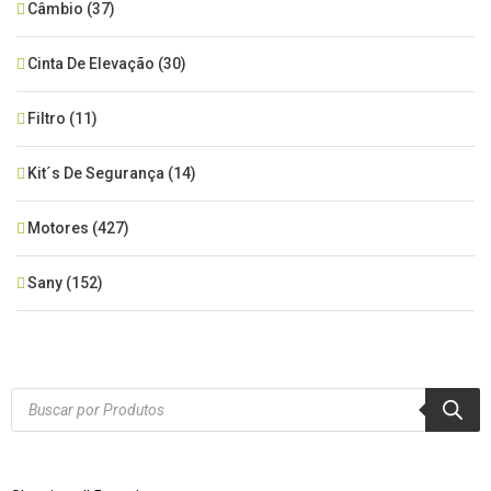
Câmbio
(37)
Cinta De Elevação
(30)
Filtro
(11)
Kit´s De Segurança
(14)
Motores
(427)
Sany
(152)
SEM CATEGORIA
(515)
Xcmg
(425)
Products
search
Zoomlion
(84)