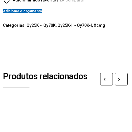
Adicionar aos favoritos
Comparar
Adicionar o orçamento
Categorias:
Qy25K ~ Qy70K
,
Qy25K-I ~ Qy70K-I
,
Xcmg
Produtos relacionados