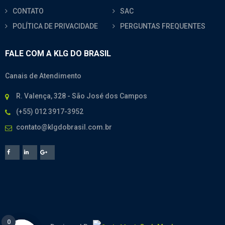
CONTATO
SAC
POLÍTICA DE PRIVACIDADE
PERGUNTAS FREQUENTES
FALE COM A KLG DO BRASIL
Canais de Atendimento
R. Valença, 328 - São José dos Campos
(+55) 012 3917-3952
contato@klgdobrasil.com.br
0
0