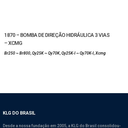
1870 – BOMBA DE DIREÇÃO HIDRÁULICA 3 VIAS
– XCMG
Br250 ~ Br800
,
Qy25K ~ Qy70K
,
Qy25K-I ~ Qy70K-I
,
Xcmg
KLG DO BRASIL
Desde a nossa fundação em 2005, a KLG do Brasil consolidou-