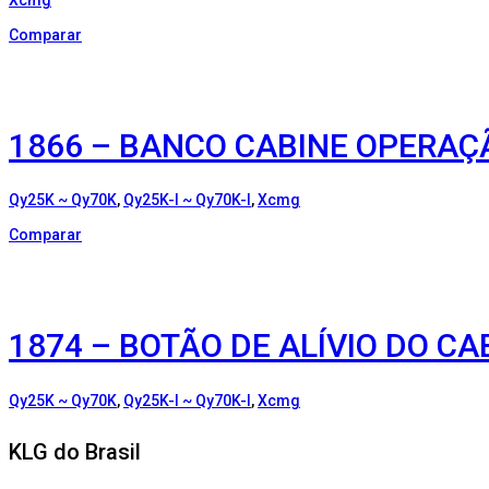
Comparar
1866 – BANCO CABINE OPERAÇ
Qy25K ~ Qy70K
,
Qy25K-I ~ Qy70K-I
,
Xcmg
Comparar
1874 – BOTÃO DE ALÍVIO DO C
Qy25K ~ Qy70K
,
Qy25K-I ~ Qy70K-I
,
Xcmg
KLG do Brasil