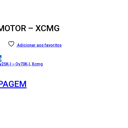
 MOTOR – XCMG
Adicionar aos favoritos
o
y25K-I ~ Qy70K-I
,
Xcmg
OPAGEM