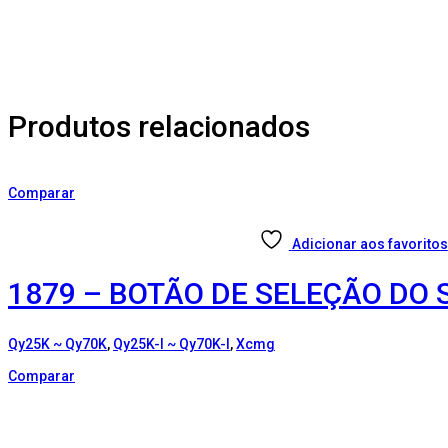
Produtos relacionados
Comparar
Adicionar aos favoritos
1879 – BOTÃO DE SELEÇÃO DO
Qy25K ~ Qy70K
,
Qy25K-I ~ Qy70K-I
,
Xcmg
Comparar