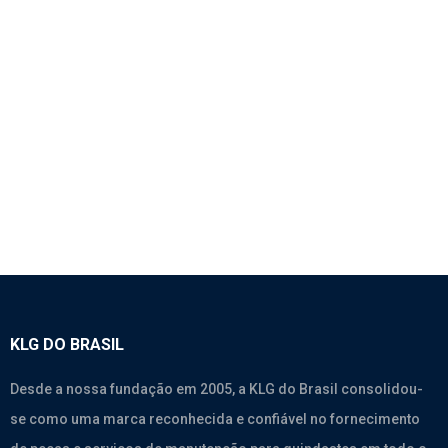
1100 – SELO DO MOTOR 17X7.3 MM – WEICHAI
Motores
,
Weichai Wd615.338
,
Weichai Wd615.46
,
Weichai
Wp10.270
,
Weichai Wp10.375
KLG DO BRASIL
Desde a nossa fundação em 2005, a KLG do Brasil consolidou-
se como uma marca reconhecida e confiável no fornecimento