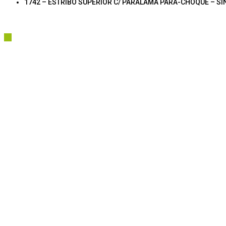
1742 – ESTRIBO SUPERIOR C/ PARALAMA PARA-CHOQUE – S