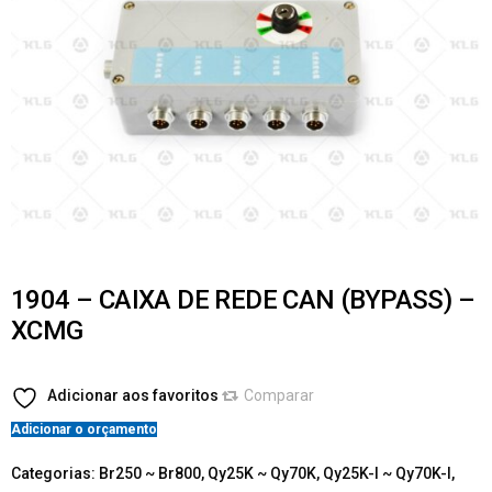
1904 – CAIXA DE REDE CAN (BYPASS) –
XCMG
Adicionar aos favoritos
Comparar
Adicionar o orçamento
Categorias:
Br250 ~ Br800
,
Qy25K ~ Qy70K
,
Qy25K-I ~ Qy70K-I
,