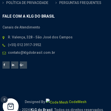
POLÍTICA DE PRIVACIDADE
PERGUNTAS FREQUENTES
FALE COM A KLG DO BRASIL
Canais de Atendimento
R. Valença, 328 - São José dos Campos
(+55) 012 3917-3952
contato@klgdobrasil.com.br
0
0
Designed By
CodeMesh
© 2005 - 2024
KLG do Brasil
. Todos os direitos reservados.