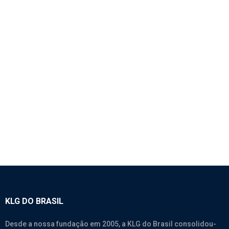
1764 – MANGUEIRA DO INTERCOOLER 45° COM
REDUÇÃO – SINOTRUK HOWO 380
SEM CATEGORIA
KLG DO BRASIL
Desde a nossa fundação em 2005, a KLG do Brasil consolidou-