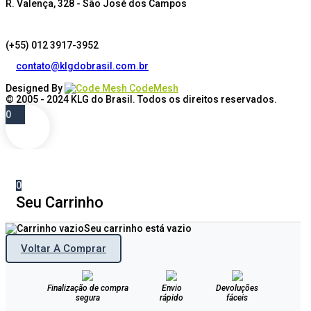
R. Valença, 328 - São José dos Campos
(+55) 012 3917-3952
contato@klgdobrasil.com.br
Designed By
CodeMesh
© 2005 - 2024
KLG do Brasil
. Todos os direitos reservados.
0
0
Seu Carrinho
Seu carrinho está vazio
Voltar A Comprar
Finalização de compra
Envio
Devoluções
segura
rápido
fáceis