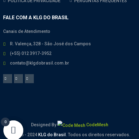
POLÍTICA DE PRIVACIDADE
PERGUNTAS FREQUENTES
FALE COM A KLG DO BRASIL
Canais de Atendimento
R. Valença, 328 - São José dos Campos
(+55) 012 3917-3952
contato@klgdobrasil.com.br
0
0
Designed By
CodeMesh
© 2005 - 2024
KLG do Brasil
. Todos os direitos reservados.