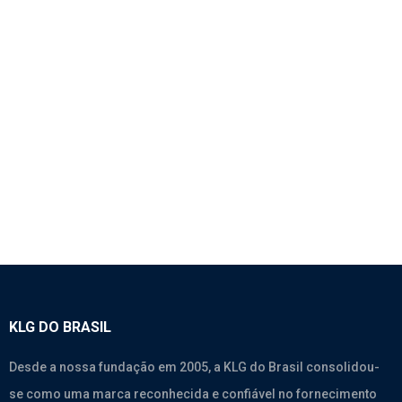
1092 – RETENTOR DIANTEIRO DO
VIRABREQUIM – WEICHAI
Motores
,
Weichai Wd615.338
,
Weichai Wd615.46
,
Weichai
Wp10.270
,
Weichai Wp10.375
KLG DO BRASIL
Desde a nossa fundação em 2005, a KLG do Brasil consolidou-
se como uma marca reconhecida e confiável no fornecimento