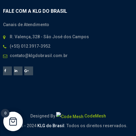
FALE COM A KLG DO BRASIL
Canais de Atendimento
R. Valença, 328 - São José dos Campos
(+55) 012 3917-3952
contato@klgdobrasil.com.br
0
0
Designed By
CodeMesh
© 2005 - 2024
KLG do Brasil
. Todos os direitos reservados.