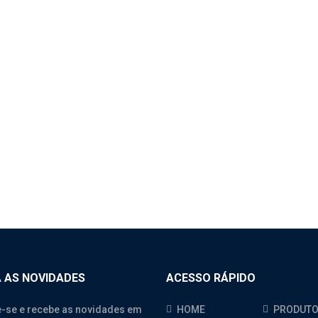
5 – BUCHA DO
ANDO DE VÁLVULA –
HAI – KIT COM 7
DADES
res
,
Weichai Wd615.338
,
Weichai
5.46
,
Weichai Wp10.270
,
Weichai
.375
 AS NOVIDADES
ACESSO RÁPIDO
-se e recebe as novidades em
HOME
PRODUT