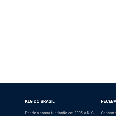
1138 – CAMISA DE BICO
106
(BICO LONGO) – WEICHAI
COM
WD615.46 EURO II – KIT C/
WEIC
6 UN
UNI
Motores
,
Weichai Wd615.46
Moto
Wd61
Wp10
KLG DO BRASIL
RECEBA
Desde a nossa fundação em 2005, a KLG
Cadastre