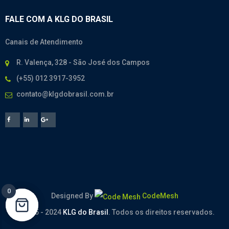
FALE COM A KLG DO BRASIL
Canais de Atendimento
R. Valença, 328 - São José dos Campos
(+55) 012 3917-3952
contato@klgdobrasil.com.br
0
0
Designed By
CodeMesh
© 2005 - 2024
KLG do Brasil
. Todos os direitos reservados.