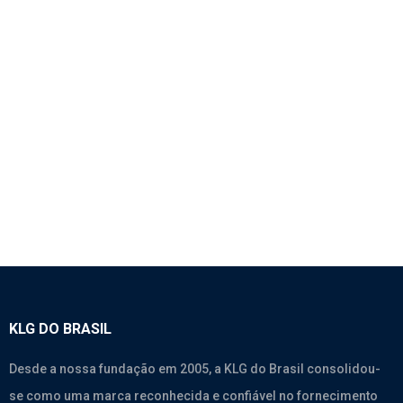
1814 – BOTÃO DO VIDRO ELÉTRICO DIREITO –
SINOTRUK A7
SEM CATEGORIA
KLG DO BRASIL
Desde a nossa fundação em 2005, a KLG do Brasil consolidou-
se como uma marca reconhecida e confiável no fornecimento