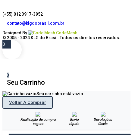
(+55) 012 3917-3952
contato@klgdobrasil.com.br
Designed By
CodeMesh
© 2005 - 2024
KLG do Brasil
. Todos os direitos reservados.
0
0
Seu Carrinho
Seu carrinho está vazio
Voltar A Comprar
Finalização de compra
Envio
Devoluções
segura
rápido
fáceis