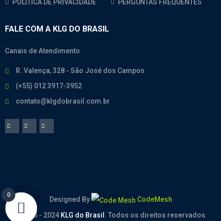
POLÍTICA DE PRIVACIDADE
PERGUNTAS FREQUENTES
FALE COM A KLG DO BRASIL
Canais de Atendimento
R. Valença, 328 - São José dos Campos
(+55) 012 3917-3952
contato@klgdobrasil.com.br
0
0
Designed By
CodeMesh
© 2005 - 2024
KLG do Brasil
. Todos os direitos reservados.