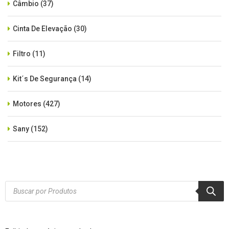
Câmbio
(37)
Cinta De Elevação
(30)
Filtro
(11)
Kit´s De Segurança
(14)
Motores
(427)
Sany
(152)
SEM CATEGORIA
(515)
Xcmg
(425)
Products
search
Zoomlion
(84)