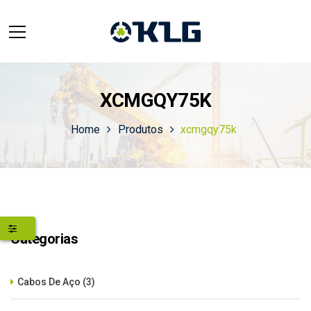
XCMGQY75K
Home
Produtos
xcmgqy75k
Categorias
Cabos De Aço
(3)