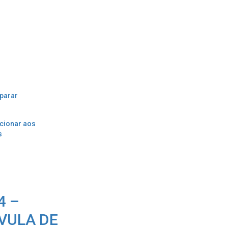
parar
cionar aos
s
4 –
VULA DE