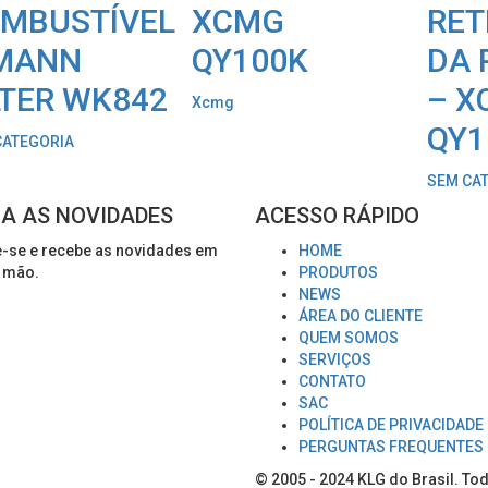
MBUSTÍVEL
XCMG
RET
MANN
QY100K
DA 
LTER WK842
– X
Xcmg
QY1
CATEGORIA
SEM CA
A AS NOVIDADES
ACESSO RÁPIDO
-se e recebe as novidades em
HOME
 mão.
PRODUTOS
NEWS
ÁREA DO CLIENTE
QUEM SOMOS
SERVIÇOS
CONTATO
SAC
POLÍTICA DE PRIVACIDADE
PERGUNTAS FREQUENTES
© 2005 - 2024
KLG do Brasil
. To