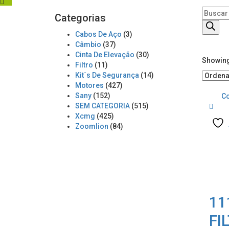
Product
Categorias
search
Cabos De Aço
(3)
Câmbio
(37)
Cinta De Elevação
(30)
Showing 
Filtro
(11)
Kit´s De Segurança
(14)
Motores
(427)
Sany
(152)
C
SEM CATEGORIA
(515)
Xcmg
(425)
Zoomlion
(84)
11
FI