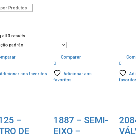
s
all 3 results
omparar
Comparar
Com
Adicionar aos favoritos
Adicionar aos
Adi
favoritos
favorito
125 –
1887 – SEMI-
208
LTRO DE
EIXO –
VÁL