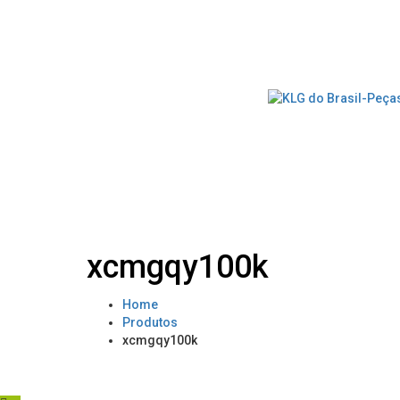
xcmgqy100k
Home
Produtos
xcmgqy100k