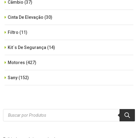
Câmbio
(37)
Cinta De Elevação
(30)
Filtro
(11)
Kit´s De Segurança
(14)
Motores
(427)
Sany
(152)
SEM CATEGORIA
(515)
Xcmg
(425)
Products
search
Zoomlion
(84)