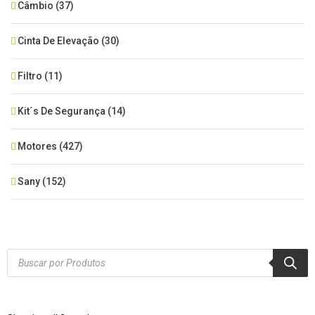
Câmbio
(37)
Cinta De Elevação
(30)
Filtro
(11)
Kit´s De Segurança
(14)
Motores
(427)
Sany
(152)
SEM CATEGORIA
(515)
Xcmg
(425)
Products
search
Zoomlion
(84)