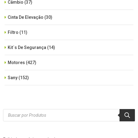
Câmbio
(37)
Cinta De Elevação
(30)
Filtro
(11)
Kit´s De Segurança
(14)
Motores
(427)
Sany
(152)
SEM CATEGORIA
(515)
Xcmg
(425)
Products
search
Zoomlion
(84)