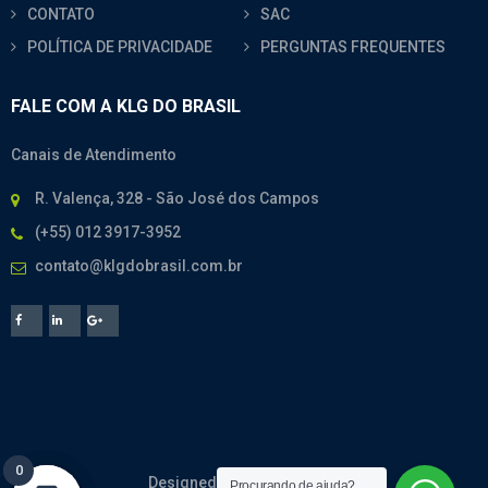
CONTATO
SAC
POLÍTICA DE PRIVACIDADE
PERGUNTAS FREQUENTES
FALE COM A KLG DO BRASIL
Canais de Atendimento
R. Valença, 328 - São José dos Campos
(+55) 012 3917-3952
contato@klgdobrasil.com.br
0
0
Designed By
CodeMesh
Procurando de ajuda?