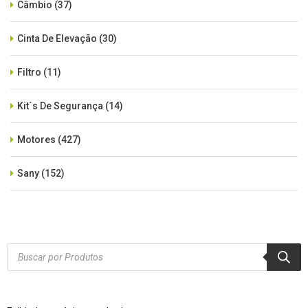
Câmbio
(37)
Cinta De Elevação
(30)
Filtro
(11)
Kit´s De Segurança
(14)
Motores
(427)
Sany
(152)
SEM CATEGORIA
(515)
Xcmg
(425)
Products
search
Zoomlion
(84)