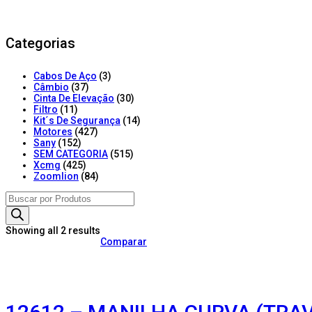
Categorias
Cabos De Aço
(3)
Câmbio
(37)
Cinta De Elevação
(30)
Filtro
(11)
Kit´s De Segurança
(14)
Motores
(427)
Sany
(152)
SEM CATEGORIA
(515)
Xcmg
(425)
Zoomlion
(84)
Products
search
Showing all 2 results
Comparar