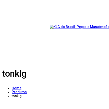
tonklg
Home
Produtos
tonklg