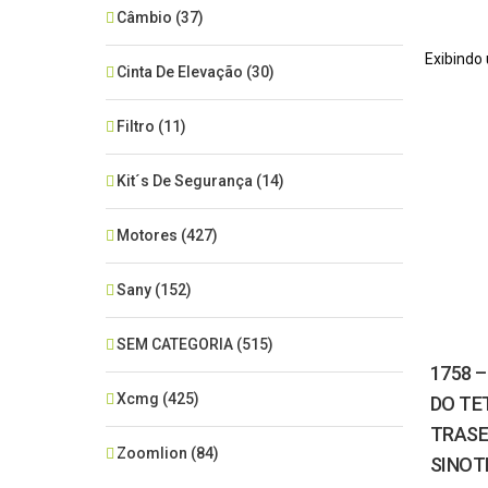
Câmbio
(37)
Exibindo
Cinta De Elevação
(30)
Filtro
(11)
Kit´s De Segurança
(14)
Motores
(427)
Sany
(152)
SEM CATEGORIA
(515)
1758 
Xcmg
(425)
DO TE
TRASE
Zoomlion
(84)
SINOT