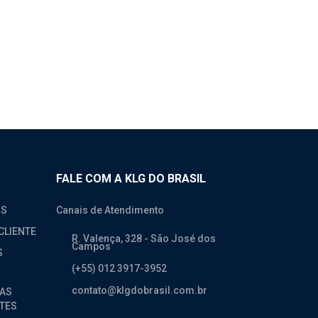
FALE COM A KLG DO BRASIL
OS
Canais de Atendimento
CLIENTE
R. Valença, 328 - São José dos
Campos
S
(+55) 012 3917-3952
contato@klgdobrasil.com.br
AS
TES