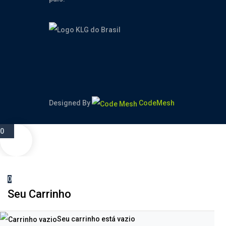
Designed By
CodeMesh
0
0
Seu Carrinho
Seu carrinho está vazio