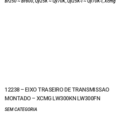
Br250 ~ Br800
,
Qy25K ~ Qy70K
,
Qy25K-I ~ Qy70K-I
,
Xcmg
12238 – EIXO TRASEIRO DE TRANSMISSAO
MONTADO – XCMG LW300KN LW300FN
SEM CATEGORIA