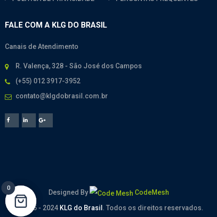
FALE COM A KLG DO BRASIL
Canais de Atendimento
R. Valença, 328 - São José dos Campos
(+55) 012 3917-3952
contato@klgdobrasil.com.br
0
0
Designed By
CodeMesh
© 2005 - 2024
KLG do Brasil
. Todos os direitos reservados.