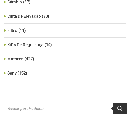
Câmbio
(37)
Cinta De Elevação
(30)
Filtro
(11)
Kit´s De Segurança
(14)
Motores
(427)
Sany
(152)
SEM CATEGORIA
(515)
Xcmg
(425)
Products
search
Zoomlion
(84)