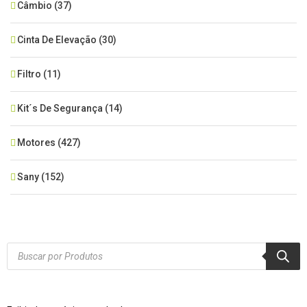
Câmbio
(37)
Cinta De Elevação
(30)
Filtro
(11)
Kit´s De Segurança
(14)
Motores
(427)
Sany
(152)
SEM CATEGORIA
(515)
Xcmg
(425)
Products
search
Zoomlion
(84)