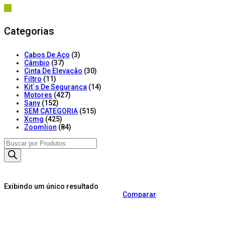
Categorias
Cabos De Aço
(3)
Câmbio
(37)
Cinta De Elevação
(30)
Filtro
(11)
Kit´s De Segurança
(14)
Motores
(427)
Sany
(152)
SEM CATEGORIA
(515)
Xcmg
(425)
Zoomlion
(84)
Products
search
Exibindo um único resultado
Comparar