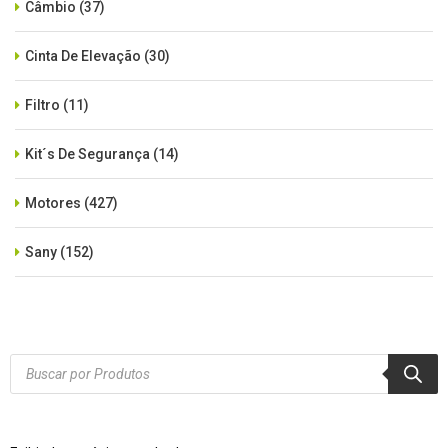
Câmbio
(37)
Cinta De Elevação
(30)
Filtro
(11)
Kit´s De Segurança
(14)
Motores
(427)
Sany
(152)
SEM CATEGORIA
(515)
Xcmg
(425)
Products
search
Zoomlion
(84)