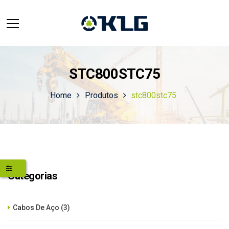
STC800STC75
Home
Produtos
stc800stc75
Categorias
Cabos De Aço
(3)