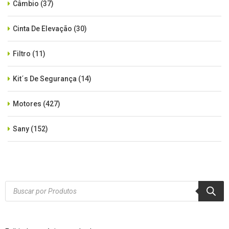
Câmbio
(37)
Cinta De Elevação
(30)
Filtro
(11)
Kit´s De Segurança
(14)
Motores
(427)
Sany
(152)
SEM CATEGORIA
(515)
Xcmg
(425)
Products
search
Zoomlion
(84)