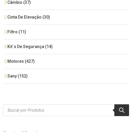
Câmbio
(37)
Cinta De Elevação
(30)
Filtro
(11)
Kit´s De Segurança
(14)
Motores
(427)
Sany
(152)
SEM CATEGORIA
(515)
Xcmg
(425)
Products
search
Zoomlion
(84)