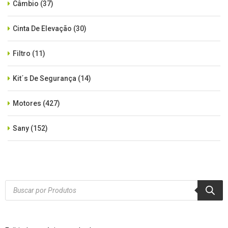
Câmbio
(37)
Cinta De Elevação
(30)
Filtro
(11)
Kit´s De Segurança
(14)
Motores
(427)
Sany
(152)
SEM CATEGORIA
(515)
Xcmg
(425)
Products
search
Zoomlion
(84)